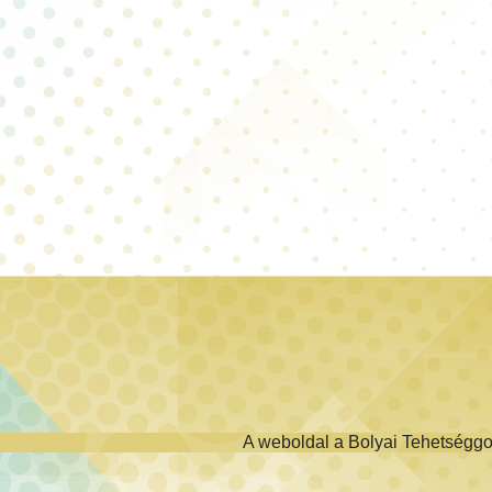
A weboldal a Bolyai Tehetségg