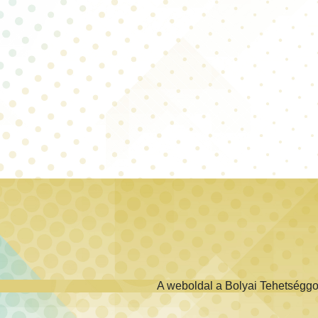
A weboldal a Bolyai Tehetségg