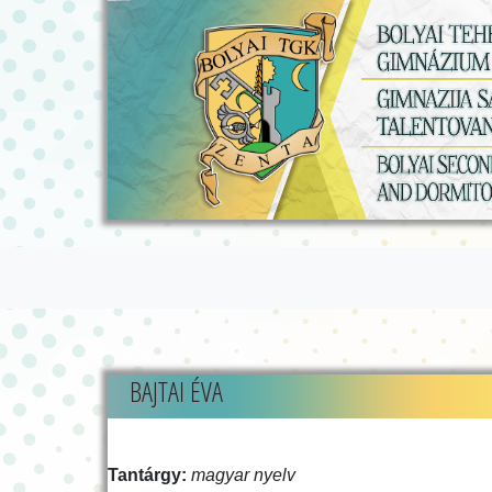
BAJTAI ÉVA
Tantárgy:
magyar nyelv