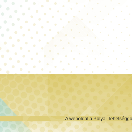
A weboldal a Bolyai Tehetségg